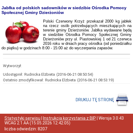
Gminy
Jabłka od polskich sadowników w siedzibie Ośrodka Pomocy
Zaproszenie
Społecznej Gminy Dzierżoniów
dla
firm
Polski Czerwony Krzyż przekazał 2000 kg jabłek
i
na rzecz osób potrzebujących mieszkających na
instytucji
terenie gminy Dzierżoniów. Jabłka wydawane będą
Formularze
w siedzibie Ośrodka Pomocy Społecznej Gminy
Dzierżoniów przy ul. Piastowskiej 1 od 21 czerwca
Partnerzy
2016 roku w dniach pracy ośrodka (od poniedziałku
KDR
do piątku) w godzinach 8:00 - 15:00 aż do wyczerpania zapasów.
Program
Rodzina
500+
Wytworzył:
Rodzina
500+
Udostępnił:
Rudnicka Elżbieta
(2016-06-21 08:50:54)
Ostatnio zmodyfikował:
Rudnicka Elżbieta
(2016-06-21 08:53:19)
Formularze
Świadczenia
rodzinne
DRUKUJ TĘ STRONĘ
Zasiłek
rodzinny
Dodatki
do
Statystyki serwisu
|
Instrukcja korzystania z BIP
| Wersja
3.0.43
zasiłku
WCAG 2.1 AA
(
15.05.2026 12:42:05
)
Świadczenia
liczba odwiedzin:
8207