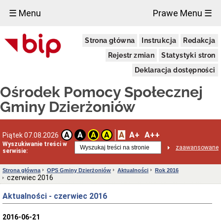
×
☰ Menu
Prawe Menu ☰
OPS
Strona główna
Instrukcja
Redakcja
Gminy
Dzierżoniów
Rejestr zmian
Statystyki stron
Skrzynka
Podawcza
Deklaracja dostępności
Aktualności
Ośrodek Pomocy Społecznej
Dane
kontaktowe
Gminy Dzierżoniów
Spis
telefonów
Rejony
A
A+
A++
A
A
A
A
Piątek 07.08.2026
pracowników
Wyszukiwanie treści w
zaawansowane
serwisie:
Karta
dużej
rodziny
Strona główna
OPS Gminy Dzierżoniów
Aktualności
Rok 2016
czerwiec 2016
Karta
dużej
Aktualności - czerwiec 2016
rodziny
Uchwała
Rady
2016-06-21