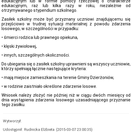
edukacyjnym lub w formie pomocy rzeczowej o charakterze
Gminy
edukacyjnym, raz lub kilka razy w roku, niezależnie od
Zaproszenie
otrzymywanego stypendium szkolnego.
dla
firm
Zasiłek szkolny może być przyznany uczniowi znajdującemu się
i
przejściowo w trudnej sytuacji materialnej z powodu zdarzenia
instytucji
losowego, w szczególności w przypadku:
Formularze
• śmierci rodzica lub prawnego opiekuna,
Partnerzy
KDR
• klęski żywiołowej,
Program
• innych, szczególnych okoliczności.
Rodzina
500+
Do ubiegania się o zasiłek szkolny uprawnieni są wszyscy uczniowie,
którzy spełniają łącznie następujące kryteria:
Rodzina
500+
• mają miejsce zamieszkania na terenie Gminy Dzierżoniów,
Formularze
• w rodzinie zaistniało określone zdarzenie losowe.
Świadczenia
rodzinne
Wniosek należy złożyć nie później niż w ciągu dwóch miesięcy od
Zasiłek
dnia wystąpienia zdarzenia losowego uzasadniającego przyznanie
rodzinny
tego zasiłku.
Dodatki
do
zasiłku
Wytworzył:
Świadczenia
Udostępnił:
Rudnicka Elżbieta
(2015-03-07 23:00:35)