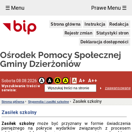
×
☰ Menu
Prawe Menu ☰
OPS
Strona główna
Instrukcja
Redakcja
Gminy
Dzierżoniów
Rejestr zmian
Statystyki stron
Skrzynka
Podawcza
Deklaracja dostępności
Aktualności
Ośrodek Pomocy Społecznej
Dane
kontaktowe
Gminy Dzierżoniów
Spis
telefonów
Rejony
A
A+
A++
A
A
A
A
Sobota 08.08.2026
pracowników
Wyszukiwanie treści w
zaawansowane
serwisie:
Karta
dużej
rodziny
Zasiłek szkolny
Strona główna
Stypendia i zasiłki szkolne
Karta
Zasiłek szkolny
dużej
rodziny
Zasiłek szkolny
może być przyznany w formie świadczenia
Uchwała
pieniężnego na pokrycie wydatków związanych z procesem
Rady